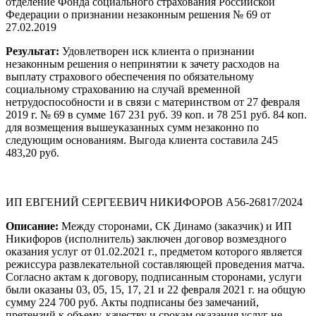
отделение Фонда социального страхования Российской
Федерации о признании незаконным решения № 69 от
27.02.2019
Результат:
Удовлетворен иск клиента о признании
незаконным решения о непринятии к зачету расходов на
выплату страхового обеспечения по обязательному
социальному страхованию на случай временной
нетрудоспособности и в связи с материнством от 27 февраля
2019 г. № 69 в сумме 167 231 руб. 39 коп. и 78 251 руб. 84 коп.
для возмещения вышеуказанных сумм незаконно по
следующим основаниям. Выгода клиента составила 245
483,20 руб.
ИП ЕВГЕНИЙ СЕРГЕЕВИЧ НИКИФОРОВ А56-26817/2024
Описание:
Между сторонами, СК Динамо (заказчик) и ИП
Никифоров (исполнитель) заключен договор возмездного
оказания услуг от 01.02.2021 г., предметом которого является
режиссура развлекательной составляющей проведения матча.
Согласно актам к договору, подписанным сторонами, услуги
были оказаны 03, 05, 15, 17, 21 и 22 февраля 2021 г. на общую
сумму 224 700 руб. Акты подписаны без замечаний,
претензий к объему, качеству и срокам оказания услуг не