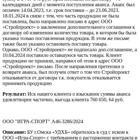
календарных дней с момента поступления аванса. Аванс был
оплачен 14.04.2023, т.е. срок поставки – до 23.06.2023.
18.01.2024 в связи с тем, что часть продукции не была
поставлена, было направлено письмо в адрес ООО
«Стройпроект» о заключении дополнительного соглашения к
договору об изменении количества товара, в котором бы была
указана только поставленная продукция. В этом же письме
также было указано остановить поставку товара.
Однако, ООО «Стройпроект» не подписало доп.соглашение, а
10.04.2024 поставило оставшуюся часть товара. Клиент
продукцию не приняли, направил об этом в адрес ООО
«Стройпроект» письмо. После направления претензии о
возврате аванса, был получен ответ о том что Стройпроект
отказывается от договора т.к. покупатель отказывается
принимать продукцию
Результат:
Иск нашего клиента о взыскании суммы аванса
удовлетворен частично, выгода клиента 760 650, 64 руб.
ООО "ИГРА-СПОРТ" А46-3286/2024
Описание:
БУ г.Омска «УДХБ» обратилось в суд с иском к
ООО «Игра-Спорт» с требованием о расторжении контракта и