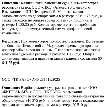
Описание:
Калининский районный суд Санкт-Петербурга
рассматривал иск ООО «ПКО «Агентство Судебного
Взыскания» к ИП Шевыревой Л. М. о взыскании
задолженности по договору займа в размере 57 611,75 руб., а
также расходов по оплате государственной пошлины в
размере 1 928,35 руб. Коллекторское агентство требовало
вернуть долг, переуступленный ему микрофинансовой
компанией.
Результат:
Иск коллекторов полностью отклонен. Встречные
требования Шевыревой Л. М. удовлетворены: суд признал
договор займа незаключенным. С коллекторского агентства
взысканы судебные расходы в размере 3 000 руб. Общая
финансовая выгода и правовая защита клиента составили 60
611,75 руб.
ООО «ТК БАРС» А40-231719/2025
Описание:
В арбитражном суде рассматривался иск ООО
«БИГТРАК-М7» к ООО «ТК БАРС» о взыскании
задолженности за поставленный товар по счетам-фактурам на
общую сумму 310 375 руб., а также процентов за пользование
чужими денежными средствами в размере 20 519 руб.