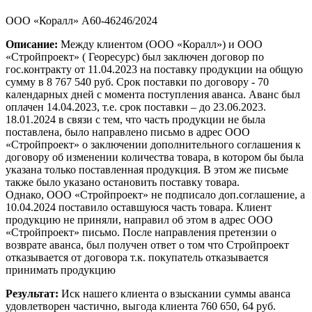
ООО «Коралл» А60-46246/2024
Описание:
Между клиентом (ООО «Коралл») и ООО
«Стройпроект» ( Георесурс) был заключен договор по
гос.контракту от 11.04.2023 на поставку продукции на общую
сумму в 8 767 540 руб. Срок поставки по договору - 70
календарных дней с момента поступления аванса. Аванс был
оплачен 14.04.2023, т.е. срок поставки – до 23.06.2023.
18.01.2024 в связи с тем, что часть продукции не была
поставлена, было направлено письмо в адрес ООО
«Стройпроект» о заключении дополнительного соглашения к
договору об изменении количества товара, в котором бы была
указана только поставленная продукция. В этом же письме
также было указано остановить поставку товара.
Однако, ООО «Стройпроект» не подписало доп.соглашение, а
10.04.2024 поставило оставшуюся часть товара. Клиент
продукцию не приняли, направил об этом в адрес ООО
«Стройпроект» письмо. После направления претензии о
возврате аванса, был получен ответ о том что Стройпроект
отказывается от договора т.к. покупатель отказывается
принимать продукцию
Результат:
Иск нашего клиента о взыскании суммы аванса
удовлетворен частично, выгода клиента 760 650, 64 руб.