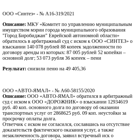
ООО «Синтез» - № А16-319/2021
Описание:
МКУ «Комитет по управлению муниципальным
имуществом мэрии города муниципального образования
"Город Биробиджан" Еврейской автономной области»
обратилось в арбитражный суд с иском к ООО «СИНТЕЗ» о
взыскании 140 078 рублей 88 копеек задолженности по
договору аренды из которых: 87 005 рублей 52 копейки –
основной долг; 53 073 рубля 36 копеек – пени
Результат:
снизили пеню на 49 405,36
ООО «АВТО-ЯМАЛ» - № А60-58155/2020
Описание:
ООО «АВТО-ЯМАЛ» обратился в арбитражный
суд с иском к ООО «ДОРОЖНИК» о взыскании 12934619
руб. 40 коп. основного долга по договору об оказании
транспортных услуг от 2868625 руб. 09 коп. неустойки за
просрочку оплаты долга.
Ответчик с иском не согласился, сославшись на отсутствие
доказательств фактического оказания услуг, а также
незаключенность договора, заявил встречный иск о