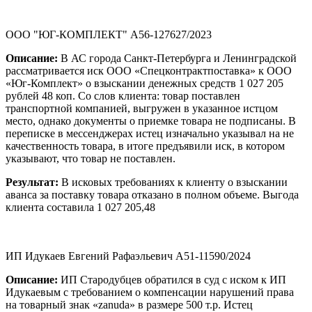
ООО "ЮГ-КОМПЛЕКТ" А56-127627/2023
Описание:
В АС города Санкт-Петербурга и Ленинградской
рассматривается иск ООО «Спецконтрактпоставка» к ООО
«Юг-Комплект» о взыскании денежных средств 1 027 205
рублей 48 коп. Со слов клиента: товар поставлен
транспортной компанией, выгружен в указанное истцом
место, однако документы о приемке товара не подписаны. В
переписке в мессенджерах истец изначально указывал на не
качественность товара, в итоге предъявили иск, в котором
указывают, что товар не поставлен.
Результат:
В исковых требованиях к клиенту о взыскании
аванса за поставку товара отказано в полном объеме. Выгода
клиента составила 1 027 205,48
ИП Идукаев Евгений Рафаэльевич А51-11590/2024
Описание:
ИП Стародубцев обратился в суд с иском к ИП
Идукаевым с требованием о компенсации нарушений права
на товарный знак «zanuda» в размере 500 т.р. Истец