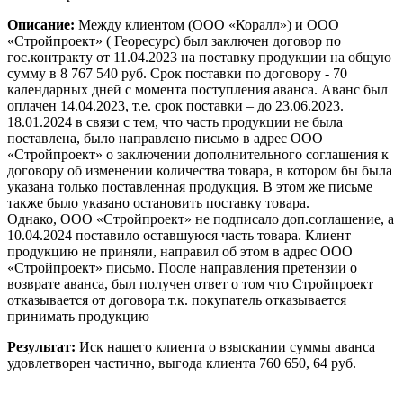
Описание:
Между клиентом (ООО «Коралл») и ООО
«Стройпроект» ( Георесурс) был заключен договор по
гос.контракту от 11.04.2023 на поставку продукции на общую
сумму в 8 767 540 руб. Срок поставки по договору - 70
календарных дней с момента поступления аванса. Аванс был
оплачен 14.04.2023, т.е. срок поставки – до 23.06.2023.
18.01.2024 в связи с тем, что часть продукции не была
поставлена, было направлено письмо в адрес ООО
«Стройпроект» о заключении дополнительного соглашения к
договору об изменении количества товара, в котором бы была
указана только поставленная продукция. В этом же письме
также было указано остановить поставку товара.
Однако, ООО «Стройпроект» не подписало доп.соглашение, а
10.04.2024 поставило оставшуюся часть товара. Клиент
продукцию не приняли, направил об этом в адрес ООО
«Стройпроект» письмо. После направления претензии о
возврате аванса, был получен ответ о том что Стройпроект
отказывается от договора т.к. покупатель отказывается
принимать продукцию
Результат:
Иск нашего клиента о взыскании суммы аванса
удовлетворен частично, выгода клиента 760 650, 64 руб.