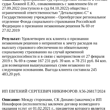
судьи Хижней Е.Ю., ознакомившись с заявлением б/н от
27.09.2022 (поступило в суд 04.10.2022) общества с
ограниченной ответственностью "Детальсервис-С" к
Государственному учреждению - Оренбургское региональное
отделение Фонда социального страхования Российской
Федерации о признании незаконным решения № 69 от
27.02.2019
Результат:
Удовлетворен иск клиента о признании
незаконным решения о непринятии к зачету расходов на
выплату страхового обеспечения по обязательному
социальному страхованию на случай временной
нетрудоспособности и в связи с материнством от 27 февраля
2019 г. № 69 в сумме 167 231 руб. 39 коп. и 78 251 руб. 84 коп.
для возмещения вышеуказанных сумм незаконно по
следующим основаниям. Выгода клиента составила 245
483,20 руб.
ИП ЕВГЕНИЙ СЕРГЕЕВИЧ НИКИФОРОВ А56-26817/2024
Описание:
Между сторонами, СК Динамо (заказчик) и ИП
Никифоров (исполнитель) заключен договор возмездного
оказания услуг от 01.02.2021 г., предметом которого является