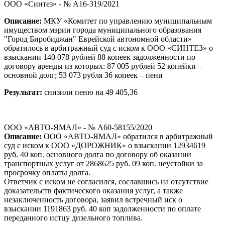
ООО «Синтез» - № А16-319/2021
Описание:
МКУ «Комитет по управлению муниципальным
имуществом мэрии города муниципального образования
"Город Биробиджан" Еврейской автономной области»
обратилось в арбитражный суд с иском к ООО «СИНТЕЗ» о
взыскании 140 078 рублей 88 копеек задолженности по
договору аренды из которых: 87 005 рублей 52 копейки –
основной долг; 53 073 рубля 36 копеек – пени
Результат:
снизили пеню на 49 405,36
ООО «АВТО-ЯМАЛ» - № А60-58155/2020
Описание:
ООО «АВТО-ЯМАЛ» обратился в арбитражный
суд с иском к ООО «ДОРОЖНИК» о взыскании 12934619
руб. 40 коп. основного долга по договору об оказании
транспортных услуг от 2868625 руб. 09 коп. неустойки за
просрочку оплаты долга.
Ответчик с иском не согласился, сославшись на отсутствие
доказательств фактического оказания услуг, а также
незаключенность договора, заявил встречный иск о
взыскании 1191863 руб. 40 коп задолженности по оплате
переданного истцу дизельного топлива.