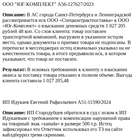
ООО "ЮГ-КОМПЛЕКТ" А56-127627/2023
Описание:
В АС города Санкт-Петербурга и Ленинградской
рассматривается иск ООО «Спецконтрактпоставка» к ООО
«Юг-Комплект» о взыскании денежных средств 1 027 205
рублей 48 коп. Со слов клиента: товар поставлен
транспортной компанией, выгружен в указанное истцом
место, однако документы о приемке товара не подписаны. В
переписке в мессенджерах истец изначально указывал на не
качественность товара, в итоге предъявили иск, в котором
указывают, что товар не поставлен.
Результат:
В исковых требованиях к клиенту о взыскании
аванса за поставку товара отказано в полном объеме. Выгода
клиента составила 1 027 205,48
ИП Идукаев Евгений Рафаэльевич А51-11590/2024
Описание:
ИП Стародубцев обратился в суд с иском к ИП
Идукаевым с требованием о компенсации нарушений права
на товарный знак «zanuda» в размере 500 т.р. Истец
зафиксировал что Ответчик использовал его ТЗ на сайте
вайлдберриз тремя скринами.